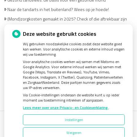
Naar de tandarts in het buitenland? Wees op je hoede!
(Mond)zorgkosten gemaakt in 2025? Check of die aftrekbaar zijn
Deze website gebruikt cookies
Wij gebruiken noodzakelijke cookies zodat deze website goed
kan werken. Voor analytische cookies en externe inhoud vragen
wij uw toestemming.
U heeft geen toestemming gegeven voor
externe
Voor analytische cookies werken wij samen met Matomo en
inhoud
die nodig is om dit te zien.
Google Analytics. Voor externe inhoud werken wij samen met
Google (Maps, Translate en Reviews), YouTube, Vimeo,
Cookie-instellingen wijzigen
Facebook, Instagram, X (Twitter), Qualizorg, Patiëntenvertellen
en ZorgkaartNederland. Deze partijen kunnen gegevens zoals
uw IP-adres verwerken.
Via Cookie-instellingen onderaan de website kunt u op ieder
moment uw toestemming intrekken of aanpassen.
Lees meer over onze Privacy- en Cookieverklaring.
Instellingen
Uw Zorg Online
|
Beheer
Weigeren