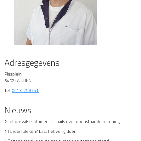
Adresgegevens
Piusplein 1
5402EA UDEN
Tel:
0413-253751
Nieuws
Let op: valse Infomedics-mails over openstaande rekening
Tanden bleken? Laat het veilig doen!
Gezond tandvlees: de basis voor een gezonde mond