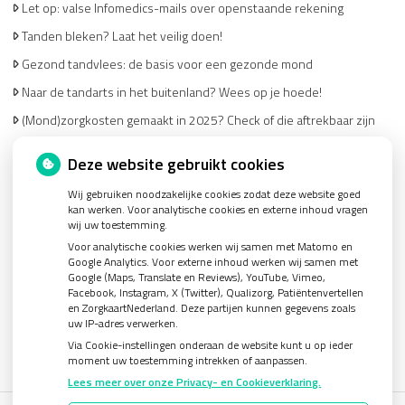
Let op: valse Infomedics-mails over openstaande rekening
Tanden bleken? Laat het veilig doen!
Gezond tandvlees: de basis voor een gezonde mond
Naar de tandarts in het buitenland? Wees op je hoede!
(Mond)zorgkosten gemaakt in 2025? Check of die aftrekbaar zijn
Deze website gebruikt cookies
Wij gebruiken noodzakelijke cookies zodat deze website goed
kan werken. Voor analytische cookies en externe inhoud vragen
wij uw toestemming.
U heeft geen toestemming gegeven voor
externe
Voor analytische cookies werken wij samen met Matomo en
inhoud
die nodig is om dit te zien.
Google Analytics. Voor externe inhoud werken wij samen met
Google (Maps, Translate en Reviews), YouTube, Vimeo,
Cookie-instellingen wijzigen
Facebook, Instagram, X (Twitter), Qualizorg, Patiëntenvertellen
en ZorgkaartNederland. Deze partijen kunnen gegevens zoals
uw IP-adres verwerken.
Via Cookie-instellingen onderaan de website kunt u op ieder
moment uw toestemming intrekken of aanpassen.
Lees meer over onze Privacy- en Cookieverklaring.