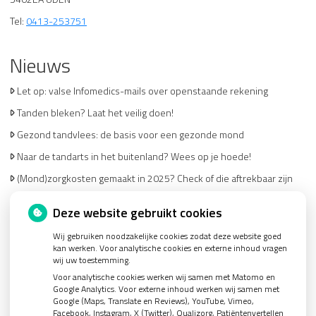
Tel:
0413-253751
Nieuws
Let op: valse Infomedics-mails over openstaande rekening
Tanden bleken? Laat het veilig doen!
Gezond tandvlees: de basis voor een gezonde mond
Naar de tandarts in het buitenland? Wees op je hoede!
(Mond)zorgkosten gemaakt in 2025? Check of die aftrekbaar zijn
Deze website gebruikt cookies
Wij gebruiken noodzakelijke cookies zodat deze website goed
kan werken. Voor analytische cookies en externe inhoud vragen
wij uw toestemming.
U heeft geen toestemming gegeven voor
externe
Voor analytische cookies werken wij samen met Matomo en
inhoud
die nodig is om dit te zien.
Google Analytics. Voor externe inhoud werken wij samen met
Google (Maps, Translate en Reviews), YouTube, Vimeo,
Cookie-instellingen wijzigen
Facebook, Instagram, X (Twitter), Qualizorg, Patiëntenvertellen